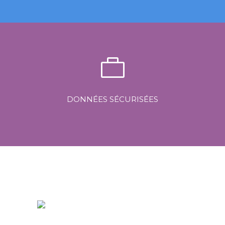
Politiques de sauvegarde efficaces, personnalisées et
automatisées.
DONNÉES SÉCURISÉES
Les données sont chiffrées de bout en bout, vous seul avez
la clé pour y accéder.