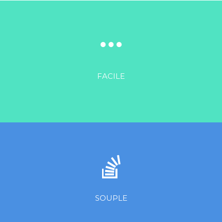
FACILE
Vous choisissez les données que vous souhaitez copier et
quand.
SOUPLE